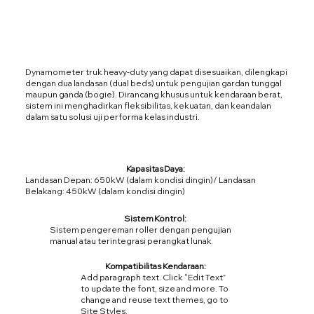
Dynamometer truk heavy-duty yang dapat disesuaikan, dilengkapi
dengan dua landasan (dual beds) untuk pengujian gardan tunggal
maupun ganda (bogie). Dirancang khusus untuk kendaraan berat,
sistem ini menghadirkan fleksibilitas, kekuatan, dan keandalan
dalam satu solusi uji performa kelas industri.
Kapasitas Daya:
Landasan Depan: 650kW (dalam kondisi dingin)/ Landasan
Belakang: 450kW (dalam kondisi dingin)
Sistem Kontrol:
Sistem pengereman roller dengan pengujian
manual atau terintegrasi perangkat lunak
Kompatibilitas Kendaraan:
Add paragraph text. Click “Edit Text”
to update the font, size and more. To
change and reuse text themes, go to
Site Styles.