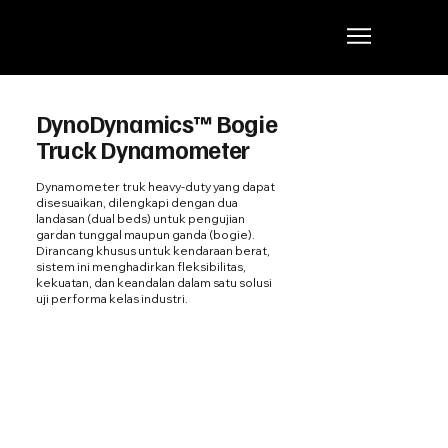
DynoDynamics™ Bogie
Truck Dynamometer
Dynamometer truk heavy-duty yang dapat
disesuaikan, dilengkapi dengan dua
landasan (dual beds) untuk pengujian
gardan tunggal maupun ganda (bogie).
Dirancang khusus untuk kendaraan berat,
sistem ini menghadirkan fleksibilitas,
kekuatan, dan keandalan dalam satu solusi
uji performa kelas industri.