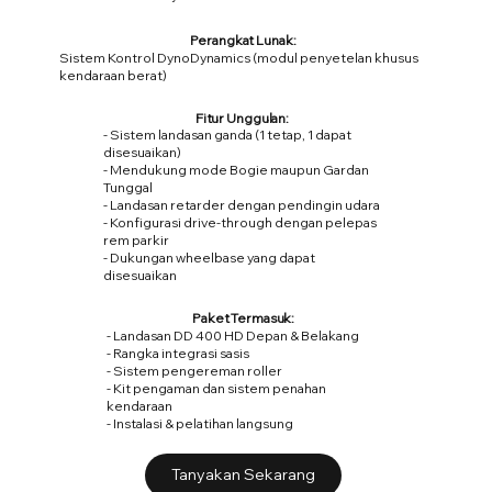
Perangkat Lunak:
Sistem Kontrol DynoDynamics (modul penyetelan khusus
kendaraan berat)
Fitur Unggulan:
- Sistem landasan ganda (1 tetap, 1 dapat
disesuaikan)
- Mendukung mode Bogie maupun Gardan
Tunggal
- Landasan retarder dengan pendingin udara
- Konfigurasi drive-through dengan pelepas
rem parkir
- Dukungan wheelbase yang dapat
disesuaikan
Paket Termasuk:
- Landasan DD 400 HD Depan & Belakang
- Rangka integrasi sasis
- Sistem pengereman roller
- Kit pengaman dan sistem penahan
kendaraan
- Instalasi & pelatihan langsung
Tanyakan Sekarang